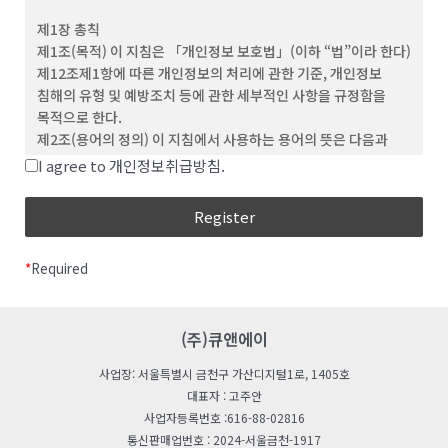
(3) ‘회원’이라 함은 이 약관에 동의하고 ID를 부여 받은 개인 및
제1장 총칙
단체를 말합니다.
제1조(목적) 이 지침은 「개인정보 보호법」(이하 “법”이라 한다)
(4) “비회원”이라 함은 회원에 가입하지 않고 회사가
제12조제1항에 따른 개인정보의 처리에 관한 기준, 개인정보
웹사이트에서 제공하는 서비스를 이용하는 자를 말합니다.
침해의 유형 및 예방조치 등에 관한 세부적인 사항을 규정함을
(5) “아이디(ID)”라 함은 회원의 식별과 서비스 이용을 위하여
목적으로 한다.
회원이 정하고 회사가 승인하는 문자와 숫자의 조합을
제2조(용어의 정의) 이 지침에서 사용하는 용어의 뜻은 다음과
의미합니다.
같다.
I agree to 개인정보취급방침.
(6) ‘비밀번호’라 함은 회원이 부여 받은 ID와 일치된 회원임을
“처리”란 개인정보의 수집, 생성, 연계, 연동, 기록,
확인하고, 회원의 권익보호를 위해 회원이 선정한 문자와 숫자의
저장, 보유, 가공, 편집, 검색, 출력, 정정(訂正), 복구,
조합을 말합니다.
이용, 제공, 공개, 파기(破棄), 그 밖에 이와 유사한
(7) ‘해지’라 함은 회사 또는 회원이 이용계약을 해약하는 것을
행위를 말한다.
말합니다.
*
Required
“개인정보처리자”란 업무를 목적으로 법
제2조제4호에 따른 개인정보파일을 운용하기 위하여
제 3 조 (약관의 효력 및 변경)
스스로 또는 다른 사람을 통하여 개인정보를 처리하는
(1) 이 약관의 내용은 회원에게 공지함으로써 효력을 발생합니다.
모든 공공기관, 법인ㆍ단체, 개인 등을 말한다.
(주)큐앤에이
(2) 회사는 합리적인 사유가 발생할 경우 관련 법령에 위배되지
“공공기관“이란 법 제2조제6호 및 「개인정보
않는 범위 안에서 약관을 변경할 수 있으며, 변경된 약관은 본 조
사업장: 서울특별시 금천구 가산디지털1로, 1405호
보호법 시행령」(이하 “영“이라 한다) 제2조에 따른
제1항과 같이 회원에게 공지함으로써 효력을 발생합니다.
대표자 : 고주안
기관을 말한다.
사업자등록번호 :616-88-02816
“친목단체”란 학교, 지역, 기업, 인터넷 커뮤니티 등을
제 4 조 (약관 외 준칙)
통신판매업번호 : 2024-서울금천-1917
단위로 구성되는 것으로서 자원봉사, 취미, 정치, 종교