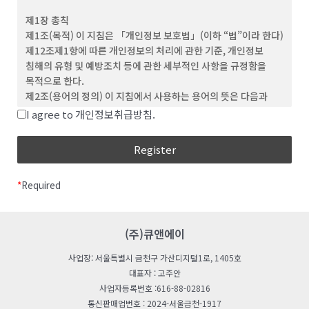
(3) ‘회원’이라 함은 이 약관에 동의하고 ID를 부여 받은 개인 및
제1장 총칙
단체를 말합니다.
제1조(목적) 이 지침은 「개인정보 보호법」(이하 “법”이라 한다)
(4) “비회원”이라 함은 회원에 가입하지 않고 회사가
제12조제1항에 따른 개인정보의 처리에 관한 기준, 개인정보
웹사이트에서 제공하는 서비스를 이용하는 자를 말합니다.
침해의 유형 및 예방조치 등에 관한 세부적인 사항을 규정함을
(5) “아이디(ID)”라 함은 회원의 식별과 서비스 이용을 위하여
목적으로 한다.
회원이 정하고 회사가 승인하는 문자와 숫자의 조합을
제2조(용어의 정의) 이 지침에서 사용하는 용어의 뜻은 다음과
의미합니다.
같다.
I agree to 개인정보취급방침.
(6) ‘비밀번호’라 함은 회원이 부여 받은 ID와 일치된 회원임을
“처리”란 개인정보의 수집, 생성, 연계, 연동, 기록,
확인하고, 회원의 권익보호를 위해 회원이 선정한 문자와 숫자의
저장, 보유, 가공, 편집, 검색, 출력, 정정(訂正), 복구,
조합을 말합니다.
이용, 제공, 공개, 파기(破棄), 그 밖에 이와 유사한
(7) ‘해지’라 함은 회사 또는 회원이 이용계약을 해약하는 것을
행위를 말한다.
말합니다.
*
Required
“개인정보처리자”란 업무를 목적으로 법
제2조제4호에 따른 개인정보파일을 운용하기 위하여
제 3 조 (약관의 효력 및 변경)
스스로 또는 다른 사람을 통하여 개인정보를 처리하는
(1) 이 약관의 내용은 회원에게 공지함으로써 효력을 발생합니다.
모든 공공기관, 법인ㆍ단체, 개인 등을 말한다.
(주)큐앤에이
(2) 회사는 합리적인 사유가 발생할 경우 관련 법령에 위배되지
“공공기관“이란 법 제2조제6호 및 「개인정보
않는 범위 안에서 약관을 변경할 수 있으며, 변경된 약관은 본 조
사업장: 서울특별시 금천구 가산디지털1로, 1405호
보호법 시행령」(이하 “영“이라 한다) 제2조에 따른
제1항과 같이 회원에게 공지함으로써 효력을 발생합니다.
대표자 : 고주안
기관을 말한다.
사업자등록번호 :616-88-02816
“친목단체”란 학교, 지역, 기업, 인터넷 커뮤니티 등을
제 4 조 (약관 외 준칙)
통신판매업번호 : 2024-서울금천-1917
단위로 구성되는 것으로서 자원봉사, 취미, 정치, 종교