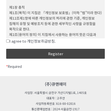
(3) ‘회원’이라 함은 이 약관에 동의하고 ID를 부여 받은 개인 및
제1장 총칙
단체를 말합니다.
제1조(목적) 이 지침은 「개인정보 보호법」(이하 “법”이라 한다)
(4) “비회원”이라 함은 회원에 가입하지 않고 회사가
제12조제1항에 따른 개인정보의 처리에 관한 기준, 개인정보
웹사이트에서 제공하는 서비스를 이용하는 자를 말합니다.
침해의 유형 및 예방조치 등에 관한 세부적인 사항을 규정함을
(5) “아이디(ID)”라 함은 회원의 식별과 서비스 이용을 위하여
목적으로 한다.
회원이 정하고 회사가 승인하는 문자와 숫자의 조합을
제2조(용어의 정의) 이 지침에서 사용하는 용어의 뜻은 다음과
의미합니다.
같다.
I agree to 개인정보취급방침.
(6) ‘비밀번호’라 함은 회원이 부여 받은 ID와 일치된 회원임을
“처리”란 개인정보의 수집, 생성, 연계, 연동, 기록,
확인하고, 회원의 권익보호를 위해 회원이 선정한 문자와 숫자의
저장, 보유, 가공, 편집, 검색, 출력, 정정(訂正), 복구,
조합을 말합니다.
이용, 제공, 공개, 파기(破棄), 그 밖에 이와 유사한
(7) ‘해지’라 함은 회사 또는 회원이 이용계약을 해약하는 것을
행위를 말한다.
말합니다.
*
Required
“개인정보처리자”란 업무를 목적으로 법
제2조제4호에 따른 개인정보파일을 운용하기 위하여
제 3 조 (약관의 효력 및 변경)
스스로 또는 다른 사람을 통하여 개인정보를 처리하는
(1) 이 약관의 내용은 회원에게 공지함으로써 효력을 발생합니다.
모든 공공기관, 법인ㆍ단체, 개인 등을 말한다.
(주)큐앤에이
(2) 회사는 합리적인 사유가 발생할 경우 관련 법령에 위배되지
“공공기관“이란 법 제2조제6호 및 「개인정보
않는 범위 안에서 약관을 변경할 수 있으며, 변경된 약관은 본 조
사업장: 서울특별시 금천구 가산디지털1로, 1405호
보호법 시행령」(이하 “영“이라 한다) 제2조에 따른
제1항과 같이 회원에게 공지함으로써 효력을 발생합니다.
대표자 : 고주안
기관을 말한다.
사업자등록번호 :616-88-02816
“친목단체”란 학교, 지역, 기업, 인터넷 커뮤니티 등을
제 4 조 (약관 외 준칙)
통신판매업번호 : 2024-서울금천-1917
단위로 구성되는 것으로서 자원봉사, 취미, 정치, 종교