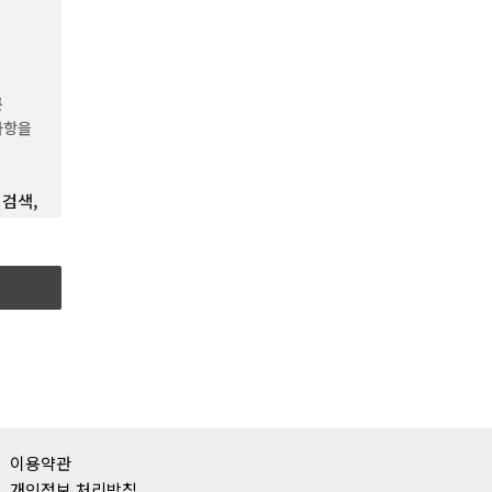
승인하는
른
보호를
사항을
 검색,
한
을
파일을
모든
영“이라
것으로서
목도모를
이용약관
개인정보 처리방침
를