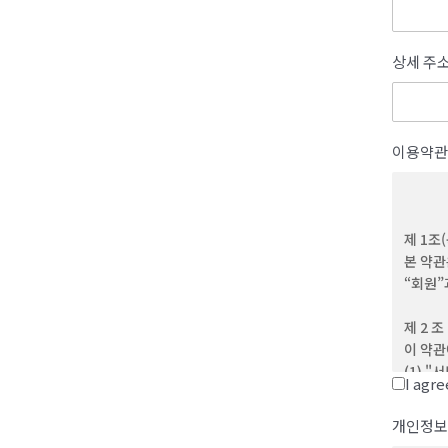
상세 주
이용약관
제 1조
본 약관
“회원”
제 2 조
이 약관
(1) 
I agr
(2) 
제반 서
개인정보
(3) 