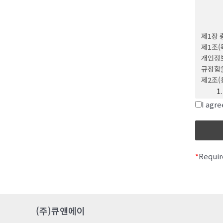
(4) 
이용하는
(5) 
제1장 
문자와 
제1조(
(6) 
개인정보
위해 회
규정함을
(7) 
제2조(
제 3 조
(1) 
I ag
(2) 
변경할 
발생합
*
Requir
제 4 조
이 약관
제 5 
이용계약
(주)큐앤에이