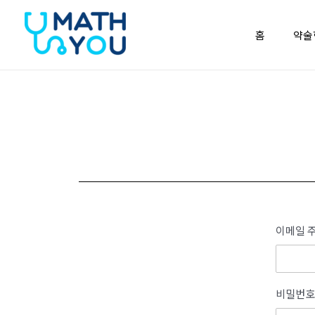
콘텐츠로
건너뛰기
홈
약술
이메일 주
비밀번호