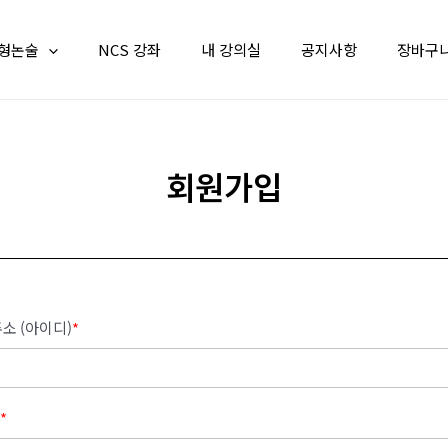
형논술
NCS 강좌
내 강의실
공지사항
장바구
회원가입
소 (아이디)
*
*