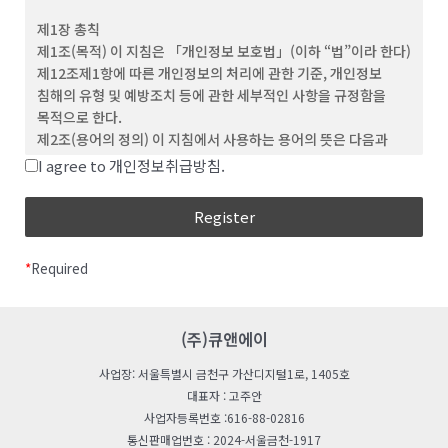
(3) ‘회원’이라 함은 이 약관에 동의하고 ID를 부여 받은 개인 및
제1장 총칙
단체를 말합니다.
제1조(목적) 이 지침은 「개인정보 보호법」(이하 “법”이라 한다)
(4) “비회원”이라 함은 회원에 가입하지 않고 회사가
제12조제1항에 따른 개인정보의 처리에 관한 기준, 개인정보
웹사이트에서 제공하는 서비스를 이용하는 자를 말합니다.
침해의 유형 및 예방조치 등에 관한 세부적인 사항을 규정함을
(5) “아이디(ID)”라 함은 회원의 식별과 서비스 이용을 위하여
목적으로 한다.
회원이 정하고 회사가 승인하는 문자와 숫자의 조합을
제2조(용어의 정의) 이 지침에서 사용하는 용어의 뜻은 다음과
의미합니다.
같다.
I agree to 개인정보취급방침.
(6) ‘비밀번호’라 함은 회원이 부여 받은 ID와 일치된 회원임을
“처리”란 개인정보의 수집, 생성, 연계, 연동, 기록,
확인하고, 회원의 권익보호를 위해 회원이 선정한 문자와 숫자의
저장, 보유, 가공, 편집, 검색, 출력, 정정(訂正), 복구,
조합을 말합니다.
이용, 제공, 공개, 파기(破棄), 그 밖에 이와 유사한
(7) ‘해지’라 함은 회사 또는 회원이 이용계약을 해약하는 것을
행위를 말한다.
말합니다.
*
Required
“개인정보처리자”란 업무를 목적으로 법
제2조제4호에 따른 개인정보파일을 운용하기 위하여
제 3 조 (약관의 효력 및 변경)
스스로 또는 다른 사람을 통하여 개인정보를 처리하는
(1) 이 약관의 내용은 회원에게 공지함으로써 효력을 발생합니다.
모든 공공기관, 법인ㆍ단체, 개인 등을 말한다.
(주)큐앤에이
(2) 회사는 합리적인 사유가 발생할 경우 관련 법령에 위배되지
“공공기관“이란 법 제2조제6호 및 「개인정보
않는 범위 안에서 약관을 변경할 수 있으며, 변경된 약관은 본 조
사업장: 서울특별시 금천구 가산디지털1로, 1405호
보호법 시행령」(이하 “영“이라 한다) 제2조에 따른
제1항과 같이 회원에게 공지함으로써 효력을 발생합니다.
대표자 : 고주안
기관을 말한다.
사업자등록번호 :616-88-02816
“친목단체”란 학교, 지역, 기업, 인터넷 커뮤니티 등을
제 4 조 (약관 외 준칙)
통신판매업번호 : 2024-서울금천-1917
단위로 구성되는 것으로서 자원봉사, 취미, 정치, 종교