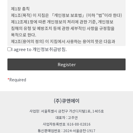
(3) ‘회원’이라 함은 이 약관에 동의하고 ID를 부여 받은 개인 및
제1장 총칙
단체를 말합니다.
제1조(목적) 이 지침은 「개인정보 보호법」(이하 “법”이라 한다)
(4) “비회원”이라 함은 회원에 가입하지 않고 회사가
제12조제1항에 따른 개인정보의 처리에 관한 기준, 개인정보
웹사이트에서 제공하는 서비스를 이용하는 자를 말합니다.
침해의 유형 및 예방조치 등에 관한 세부적인 사항을 규정함을
(5) “아이디(ID)”라 함은 회원의 식별과 서비스 이용을 위하여
목적으로 한다.
회원이 정하고 회사가 승인하는 문자와 숫자의 조합을
제2조(용어의 정의) 이 지침에서 사용하는 용어의 뜻은 다음과
의미합니다.
같다.
I agree to 개인정보취급방침.
(6) ‘비밀번호’라 함은 회원이 부여 받은 ID와 일치된 회원임을
“처리”란 개인정보의 수집, 생성, 연계, 연동, 기록,
확인하고, 회원의 권익보호를 위해 회원이 선정한 문자와 숫자의
저장, 보유, 가공, 편집, 검색, 출력, 정정(訂正), 복구,
조합을 말합니다.
이용, 제공, 공개, 파기(破棄), 그 밖에 이와 유사한
(7) ‘해지’라 함은 회사 또는 회원이 이용계약을 해약하는 것을
행위를 말한다.
말합니다.
*
Required
“개인정보처리자”란 업무를 목적으로 법
제2조제4호에 따른 개인정보파일을 운용하기 위하여
제 3 조 (약관의 효력 및 변경)
스스로 또는 다른 사람을 통하여 개인정보를 처리하는
(1) 이 약관의 내용은 회원에게 공지함으로써 효력을 발생합니다.
모든 공공기관, 법인ㆍ단체, 개인 등을 말한다.
(주)큐앤에이
(2) 회사는 합리적인 사유가 발생할 경우 관련 법령에 위배되지
“공공기관“이란 법 제2조제6호 및 「개인정보
않는 범위 안에서 약관을 변경할 수 있으며, 변경된 약관은 본 조
사업장: 서울특별시 금천구 가산디지털1로, 1405호
보호법 시행령」(이하 “영“이라 한다) 제2조에 따른
제1항과 같이 회원에게 공지함으로써 효력을 발생합니다.
대표자 : 고주안
기관을 말한다.
사업자등록번호 :616-88-02816
“친목단체”란 학교, 지역, 기업, 인터넷 커뮤니티 등을
제 4 조 (약관 외 준칙)
통신판매업번호 : 2024-서울금천-1917
단위로 구성되는 것으로서 자원봉사, 취미, 정치, 종교