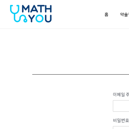
콘텐츠로
건너뛰기
홈
약술
이메일 주
비밀번호