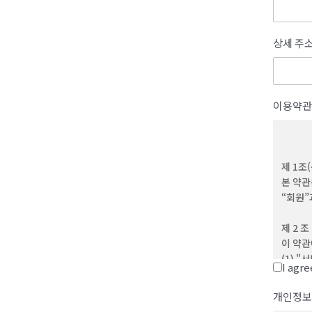
상세 주
이용약관
제 1조
본 약관
“회원”
제 2 조
이 약관
(1) 
I agr
(2) 
제반 서
개인정보
(3) 