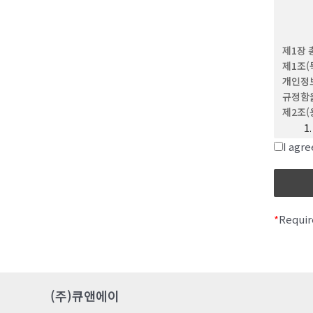
(4) 
이용하는
(5) 
제1장 
문자와 
제1조(
(6) 
개인정보
위해 회
규정함을
(7) 
제2조(
제 3 조
(1) 
I ag
(2) 
변경할 
발생합
*
Requir
제 4 조
이 약관
제 5 
이용계약
(주)큐앤에이