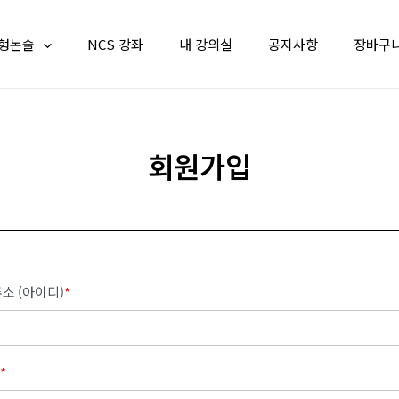
형논술
NCS 강좌
내 강의실
공지사항
장바구
회원가입
소 (아이디)
*
*