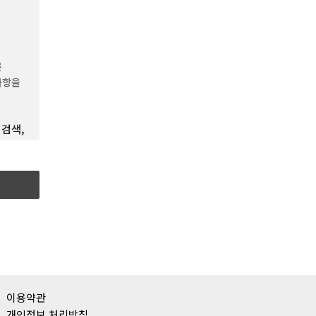
승인하는
른
보호를
사항을
 검색,
한
을
파일을
모든
영“이라
것으로서
목도모를
이용약관
개인정보 처리방침
를