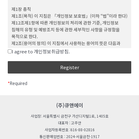
(3) ‘회원’이라 함은 이 약관에 동의하고 ID를 부여 받은 개인 및
제1장 총칙
단체를 말합니다.
제1조(목적) 이 지침은 「개인정보 보호법」(이하 “법”이라 한다)
(4) “비회원”이라 함은 회원에 가입하지 않고 회사가
제12조제1항에 따른 개인정보의 처리에 관한 기준, 개인정보
웹사이트에서 제공하는 서비스를 이용하는 자를 말합니다.
침해의 유형 및 예방조치 등에 관한 세부적인 사항을 규정함을
(5) “아이디(ID)”라 함은 회원의 식별과 서비스 이용을 위하여
목적으로 한다.
회원이 정하고 회사가 승인하는 문자와 숫자의 조합을
제2조(용어의 정의) 이 지침에서 사용하는 용어의 뜻은 다음과
의미합니다.
같다.
I agree to 개인정보취급방침.
(6) ‘비밀번호’라 함은 회원이 부여 받은 ID와 일치된 회원임을
“처리”란 개인정보의 수집, 생성, 연계, 연동, 기록,
확인하고, 회원의 권익보호를 위해 회원이 선정한 문자와 숫자의
저장, 보유, 가공, 편집, 검색, 출력, 정정(訂正), 복구,
조합을 말합니다.
이용, 제공, 공개, 파기(破棄), 그 밖에 이와 유사한
(7) ‘해지’라 함은 회사 또는 회원이 이용계약을 해약하는 것을
행위를 말한다.
말합니다.
*
Required
“개인정보처리자”란 업무를 목적으로 법
제2조제4호에 따른 개인정보파일을 운용하기 위하여
제 3 조 (약관의 효력 및 변경)
스스로 또는 다른 사람을 통하여 개인정보를 처리하는
(1) 이 약관의 내용은 회원에게 공지함으로써 효력을 발생합니다.
모든 공공기관, 법인ㆍ단체, 개인 등을 말한다.
(주)큐앤에이
(2) 회사는 합리적인 사유가 발생할 경우 관련 법령에 위배되지
“공공기관“이란 법 제2조제6호 및 「개인정보
않는 범위 안에서 약관을 변경할 수 있으며, 변경된 약관은 본 조
사업장: 서울특별시 금천구 가산디지털1로, 1405호
보호법 시행령」(이하 “영“이라 한다) 제2조에 따른
제1항과 같이 회원에게 공지함으로써 효력을 발생합니다.
대표자 : 고주안
기관을 말한다.
사업자등록번호 :616-88-02816
“친목단체”란 학교, 지역, 기업, 인터넷 커뮤니티 등을
제 4 조 (약관 외 준칙)
통신판매업번호 : 2024-서울금천-1917
단위로 구성되는 것으로서 자원봉사, 취미, 정치, 종교