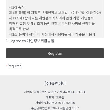
(3) ‘회원’이라 함은 이 약관에 동의하고 ID를 부여 받은 개인 및
제1장 총칙
단체를 말합니다.
제1조(목적) 이 지침은 「개인정보 보호법」(이하 “법”이라 한다)
(4) “비회원”이라 함은 회원에 가입하지 않고 회사가
제12조제1항에 따른 개인정보의 처리에 관한 기준, 개인정보
웹사이트에서 제공하는 서비스를 이용하는 자를 말합니다.
침해의 유형 및 예방조치 등에 관한 세부적인 사항을 규정함을
(5) “아이디(ID)”라 함은 회원의 식별과 서비스 이용을 위하여
목적으로 한다.
회원이 정하고 회사가 승인하는 문자와 숫자의 조합을
제2조(용어의 정의) 이 지침에서 사용하는 용어의 뜻은 다음과
의미합니다.
같다.
I agree to 개인정보취급방침.
(6) ‘비밀번호’라 함은 회원이 부여 받은 ID와 일치된 회원임을
“처리”란 개인정보의 수집, 생성, 연계, 연동, 기록,
확인하고, 회원의 권익보호를 위해 회원이 선정한 문자와 숫자의
저장, 보유, 가공, 편집, 검색, 출력, 정정(訂正), 복구,
조합을 말합니다.
이용, 제공, 공개, 파기(破棄), 그 밖에 이와 유사한
(7) ‘해지’라 함은 회사 또는 회원이 이용계약을 해약하는 것을
행위를 말한다.
말합니다.
*
Required
“개인정보처리자”란 업무를 목적으로 법
제2조제4호에 따른 개인정보파일을 운용하기 위하여
제 3 조 (약관의 효력 및 변경)
스스로 또는 다른 사람을 통하여 개인정보를 처리하는
(1) 이 약관의 내용은 회원에게 공지함으로써 효력을 발생합니다.
모든 공공기관, 법인ㆍ단체, 개인 등을 말한다.
(주)큐앤에이
(2) 회사는 합리적인 사유가 발생할 경우 관련 법령에 위배되지
“공공기관“이란 법 제2조제6호 및 「개인정보
않는 범위 안에서 약관을 변경할 수 있으며, 변경된 약관은 본 조
사업장: 서울특별시 금천구 가산디지털1로, 1405호
보호법 시행령」(이하 “영“이라 한다) 제2조에 따른
제1항과 같이 회원에게 공지함으로써 효력을 발생합니다.
대표자 : 고주안
기관을 말한다.
사업자등록번호 :616-88-02816
“친목단체”란 학교, 지역, 기업, 인터넷 커뮤니티 등을
제 4 조 (약관 외 준칙)
통신판매업번호 : 2024-서울금천-1917
단위로 구성되는 것으로서 자원봉사, 취미, 정치, 종교