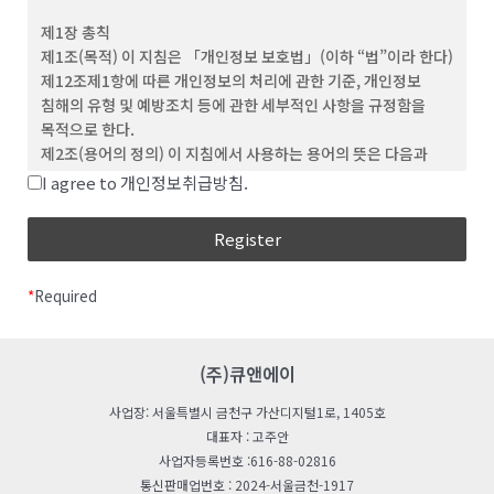
(3) ‘회원’이라 함은 이 약관에 동의하고 ID를 부여 받은 개인 및
제1장 총칙
단체를 말합니다.
제1조(목적) 이 지침은 「개인정보 보호법」(이하 “법”이라 한다)
(4) “비회원”이라 함은 회원에 가입하지 않고 회사가
제12조제1항에 따른 개인정보의 처리에 관한 기준, 개인정보
웹사이트에서 제공하는 서비스를 이용하는 자를 말합니다.
침해의 유형 및 예방조치 등에 관한 세부적인 사항을 규정함을
(5) “아이디(ID)”라 함은 회원의 식별과 서비스 이용을 위하여
목적으로 한다.
회원이 정하고 회사가 승인하는 문자와 숫자의 조합을
제2조(용어의 정의) 이 지침에서 사용하는 용어의 뜻은 다음과
의미합니다.
같다.
I agree to 개인정보취급방침.
(6) ‘비밀번호’라 함은 회원이 부여 받은 ID와 일치된 회원임을
“처리”란 개인정보의 수집, 생성, 연계, 연동, 기록,
확인하고, 회원의 권익보호를 위해 회원이 선정한 문자와 숫자의
저장, 보유, 가공, 편집, 검색, 출력, 정정(訂正), 복구,
조합을 말합니다.
이용, 제공, 공개, 파기(破棄), 그 밖에 이와 유사한
(7) ‘해지’라 함은 회사 또는 회원이 이용계약을 해약하는 것을
행위를 말한다.
말합니다.
*
Required
“개인정보처리자”란 업무를 목적으로 법
제2조제4호에 따른 개인정보파일을 운용하기 위하여
제 3 조 (약관의 효력 및 변경)
스스로 또는 다른 사람을 통하여 개인정보를 처리하는
(1) 이 약관의 내용은 회원에게 공지함으로써 효력을 발생합니다.
모든 공공기관, 법인ㆍ단체, 개인 등을 말한다.
(주)큐앤에이
(2) 회사는 합리적인 사유가 발생할 경우 관련 법령에 위배되지
“공공기관“이란 법 제2조제6호 및 「개인정보
않는 범위 안에서 약관을 변경할 수 있으며, 변경된 약관은 본 조
사업장: 서울특별시 금천구 가산디지털1로, 1405호
보호법 시행령」(이하 “영“이라 한다) 제2조에 따른
제1항과 같이 회원에게 공지함으로써 효력을 발생합니다.
대표자 : 고주안
기관을 말한다.
사업자등록번호 :616-88-02816
“친목단체”란 학교, 지역, 기업, 인터넷 커뮤니티 등을
제 4 조 (약관 외 준칙)
통신판매업번호 : 2024-서울금천-1917
단위로 구성되는 것으로서 자원봉사, 취미, 정치, 종교