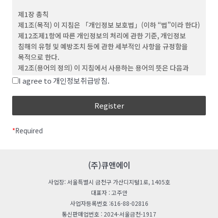
(3) ‘회원’이라 함은 이 약관에 동의하고 ID를 부여 받은 개인 및
제1장 총칙
단체를 말합니다.
제1조(목적) 이 지침은 「개인정보 보호법」(이하 “법”이라 한다)
(4) “비회원”이라 함은 회원에 가입하지 않고 회사가
제12조제1항에 따른 개인정보의 처리에 관한 기준, 개인정보
웹사이트에서 제공하는 서비스를 이용하는 자를 말합니다.
침해의 유형 및 예방조치 등에 관한 세부적인 사항을 규정함을
(5) “아이디(ID)”라 함은 회원의 식별과 서비스 이용을 위하여
목적으로 한다.
회원이 정하고 회사가 승인하는 문자와 숫자의 조합을
제2조(용어의 정의) 이 지침에서 사용하는 용어의 뜻은 다음과
의미합니다.
같다.
I agree to 개인정보취급방침.
(6) ‘비밀번호’라 함은 회원이 부여 받은 ID와 일치된 회원임을
“처리”란 개인정보의 수집, 생성, 연계, 연동, 기록,
확인하고, 회원의 권익보호를 위해 회원이 선정한 문자와 숫자의
저장, 보유, 가공, 편집, 검색, 출력, 정정(訂正), 복구,
조합을 말합니다.
이용, 제공, 공개, 파기(破棄), 그 밖에 이와 유사한
(7) ‘해지’라 함은 회사 또는 회원이 이용계약을 해약하는 것을
행위를 말한다.
말합니다.
*
Required
“개인정보처리자”란 업무를 목적으로 법
제2조제4호에 따른 개인정보파일을 운용하기 위하여
제 3 조 (약관의 효력 및 변경)
스스로 또는 다른 사람을 통하여 개인정보를 처리하는
(1) 이 약관의 내용은 회원에게 공지함으로써 효력을 발생합니다.
모든 공공기관, 법인ㆍ단체, 개인 등을 말한다.
(주)큐앤에이
(2) 회사는 합리적인 사유가 발생할 경우 관련 법령에 위배되지
“공공기관“이란 법 제2조제6호 및 「개인정보
않는 범위 안에서 약관을 변경할 수 있으며, 변경된 약관은 본 조
사업장: 서울특별시 금천구 가산디지털1로, 1405호
보호법 시행령」(이하 “영“이라 한다) 제2조에 따른
제1항과 같이 회원에게 공지함으로써 효력을 발생합니다.
대표자 : 고주안
기관을 말한다.
사업자등록번호 :616-88-02816
“친목단체”란 학교, 지역, 기업, 인터넷 커뮤니티 등을
제 4 조 (약관 외 준칙)
통신판매업번호 : 2024-서울금천-1917
단위로 구성되는 것으로서 자원봉사, 취미, 정치, 종교