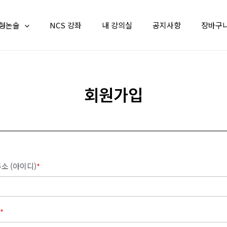
형논술
NCS 강좌
내 강의실
공지사항
장바구
회원가입
소 (아이디)
*
*