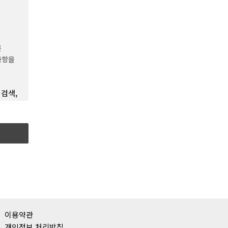
승인하는
른
보호를
사항을
 검색,
한
을
파일을
모든
영“이라
것으로서
목도모를
이용약관
개인정보 처리방침
를