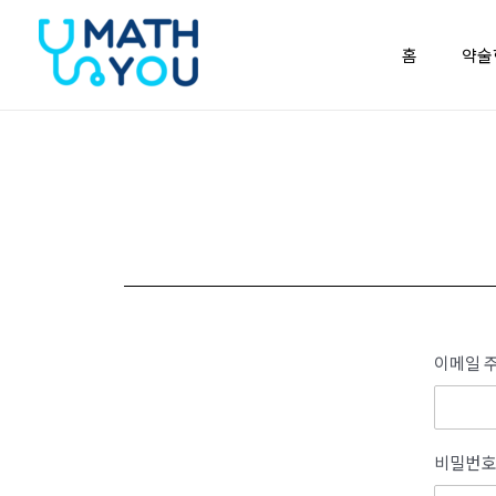
콘텐츠로
건너뛰기
홈
약술
이메일 주
비밀번호