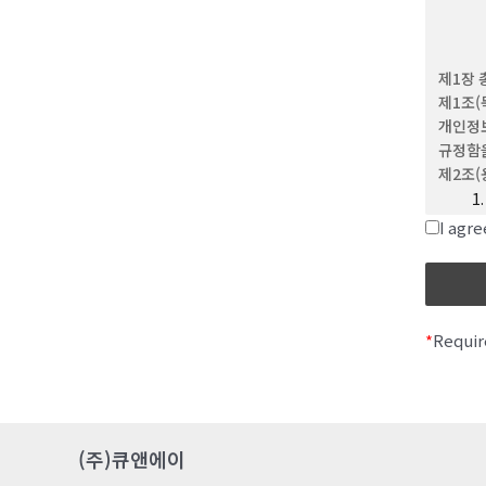
(4) 
이용하는
(5) 
제1장 
문자와 
제1조(
(6) 
개인정보
위해 회
규정함을
(7) 
제2조(
제 3 조
(1) 
I ag
(2) 
변경할 
발생합
*
Requir
제 4 조
이 약관
제 5 
이용계약
(주)큐앤에이