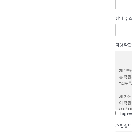
상세 주
이용약관
제 1조
본 약관
“회원”
제 2 조
이 약관
(1) 
I agr
(2) 
제반 서
개인정보
(3) 