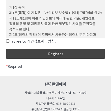
(3) ‘회원’이라 함은 이 약관에 동의하고 ID를 부여 받은 개인 및
제1장 총칙
단체를 말합니다.
제1조(목적) 이 지침은 「개인정보 보호법」(이하 “법”이라 한다)
(4) “비회원”이라 함은 회원에 가입하지 않고 회사가
제12조제1항에 따른 개인정보의 처리에 관한 기준, 개인정보
웹사이트에서 제공하는 서비스를 이용하는 자를 말합니다.
침해의 유형 및 예방조치 등에 관한 세부적인 사항을 규정함을
(5) “아이디(ID)”라 함은 회원의 식별과 서비스 이용을 위하여
목적으로 한다.
회원이 정하고 회사가 승인하는 문자와 숫자의 조합을
제2조(용어의 정의) 이 지침에서 사용하는 용어의 뜻은 다음과
의미합니다.
같다.
I agree to 개인정보취급방침.
(6) ‘비밀번호’라 함은 회원이 부여 받은 ID와 일치된 회원임을
“처리”란 개인정보의 수집, 생성, 연계, 연동, 기록,
확인하고, 회원의 권익보호를 위해 회원이 선정한 문자와 숫자의
저장, 보유, 가공, 편집, 검색, 출력, 정정(訂正), 복구,
조합을 말합니다.
이용, 제공, 공개, 파기(破棄), 그 밖에 이와 유사한
(7) ‘해지’라 함은 회사 또는 회원이 이용계약을 해약하는 것을
행위를 말한다.
말합니다.
*
Required
“개인정보처리자”란 업무를 목적으로 법
제2조제4호에 따른 개인정보파일을 운용하기 위하여
제 3 조 (약관의 효력 및 변경)
스스로 또는 다른 사람을 통하여 개인정보를 처리하는
(1) 이 약관의 내용은 회원에게 공지함으로써 효력을 발생합니다.
모든 공공기관, 법인ㆍ단체, 개인 등을 말한다.
(주)큐앤에이
(2) 회사는 합리적인 사유가 발생할 경우 관련 법령에 위배되지
“공공기관“이란 법 제2조제6호 및 「개인정보
않는 범위 안에서 약관을 변경할 수 있으며, 변경된 약관은 본 조
사업장: 서울특별시 금천구 가산디지털1로, 1405호
보호법 시행령」(이하 “영“이라 한다) 제2조에 따른
제1항과 같이 회원에게 공지함으로써 효력을 발생합니다.
대표자 : 고주안
기관을 말한다.
사업자등록번호 :616-88-02816
“친목단체”란 학교, 지역, 기업, 인터넷 커뮤니티 등을
제 4 조 (약관 외 준칙)
통신판매업번호 : 2024-서울금천-1917
단위로 구성되는 것으로서 자원봉사, 취미, 정치, 종교