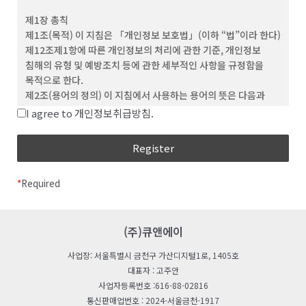
(3) ‘회원’이라 함은 이 약관에 동의하고 ID를 부여 받은 개인 및
제1장 총칙
단체를 말합니다.
제1조(목적) 이 지침은 「개인정보 보호법」(이하 “법”이라 한다)
(4) “비회원”이라 함은 회원에 가입하지 않고 회사가
제12조제1항에 따른 개인정보의 처리에 관한 기준, 개인정보
웹사이트에서 제공하는 서비스를 이용하는 자를 말합니다.
침해의 유형 및 예방조치 등에 관한 세부적인 사항을 규정함을
(5) “아이디(ID)”라 함은 회원의 식별과 서비스 이용을 위하여
목적으로 한다.
회원이 정하고 회사가 승인하는 문자와 숫자의 조합을
제2조(용어의 정의) 이 지침에서 사용하는 용어의 뜻은 다음과
의미합니다.
같다.
I agree to 개인정보취급방침.
(6) ‘비밀번호’라 함은 회원이 부여 받은 ID와 일치된 회원임을
“처리”란 개인정보의 수집, 생성, 연계, 연동, 기록,
확인하고, 회원의 권익보호를 위해 회원이 선정한 문자와 숫자의
저장, 보유, 가공, 편집, 검색, 출력, 정정(訂正), 복구,
조합을 말합니다.
이용, 제공, 공개, 파기(破棄), 그 밖에 이와 유사한
(7) ‘해지’라 함은 회사 또는 회원이 이용계약을 해약하는 것을
행위를 말한다.
말합니다.
*
Required
“개인정보처리자”란 업무를 목적으로 법
제2조제4호에 따른 개인정보파일을 운용하기 위하여
제 3 조 (약관의 효력 및 변경)
스스로 또는 다른 사람을 통하여 개인정보를 처리하는
(1) 이 약관의 내용은 회원에게 공지함으로써 효력을 발생합니다.
모든 공공기관, 법인ㆍ단체, 개인 등을 말한다.
(주)큐앤에이
(2) 회사는 합리적인 사유가 발생할 경우 관련 법령에 위배되지
“공공기관“이란 법 제2조제6호 및 「개인정보
않는 범위 안에서 약관을 변경할 수 있으며, 변경된 약관은 본 조
사업장: 서울특별시 금천구 가산디지털1로, 1405호
보호법 시행령」(이하 “영“이라 한다) 제2조에 따른
제1항과 같이 회원에게 공지함으로써 효력을 발생합니다.
대표자 : 고주안
기관을 말한다.
사업자등록번호 :616-88-02816
“친목단체”란 학교, 지역, 기업, 인터넷 커뮤니티 등을
제 4 조 (약관 외 준칙)
통신판매업번호 : 2024-서울금천-1917
단위로 구성되는 것으로서 자원봉사, 취미, 정치, 종교