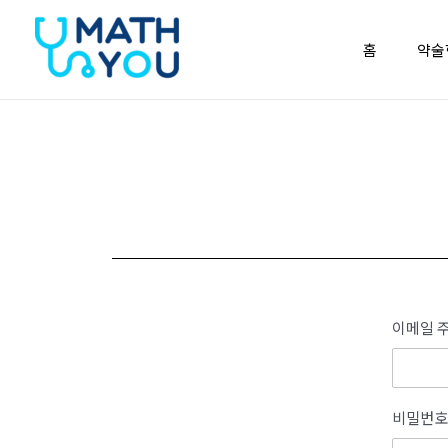
콘텐츠로
건너뛰기
홈
약술
이메일 주
비밀번호