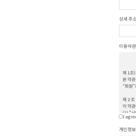
상세 주
이용약관
제 1조
본 약관
“회원”
제 2 조
이 약관
(1) 
I agr
(2) 
제반 서
개인정보
(3) 