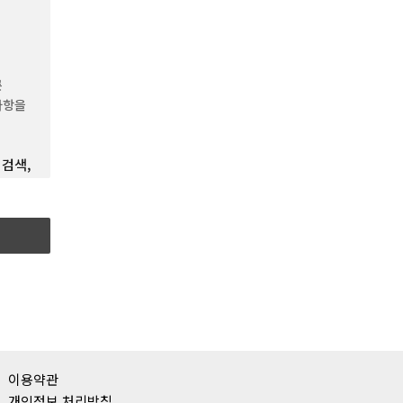
승인하는
른
보호를
사항을
 검색,
한
을
파일을
모든
영“이라
것으로서
목도모를
이용약관
개인정보 처리방침
를