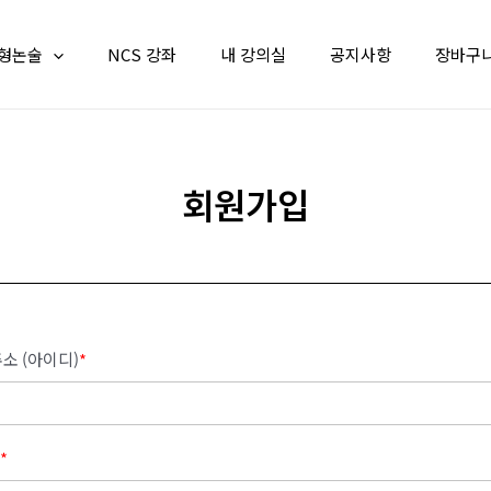
형논술
NCS 강좌
내 강의실
공지사항
장바구
회원가입
소 (아이디)
*
*