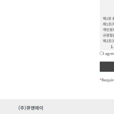
(4) 
이용하는
(5) 
제1장 
문자와 
제1조(
(6) 
개인정보
위해 회
규정함을
(7) 
제2조(
제 3 조
(1) 
I ag
(2) 
변경할 
발생합
*
Requir
제 4 조
이 약관
제 5 
이용계약
(주)큐앤에이