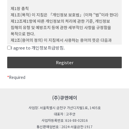
(3) ‘회원’이라 함은 이 약관에 동의하고 ID를 부여 받은 개인 및
제1장 총칙
단체를 말합니다.
제1조(목적) 이 지침은 「개인정보 보호법」(이하 “법”이라 한다)
(4) “비회원”이라 함은 회원에 가입하지 않고 회사가
제12조제1항에 따른 개인정보의 처리에 관한 기준, 개인정보
웹사이트에서 제공하는 서비스를 이용하는 자를 말합니다.
침해의 유형 및 예방조치 등에 관한 세부적인 사항을 규정함을
(5) “아이디(ID)”라 함은 회원의 식별과 서비스 이용을 위하여
목적으로 한다.
회원이 정하고 회사가 승인하는 문자와 숫자의 조합을
제2조(용어의 정의) 이 지침에서 사용하는 용어의 뜻은 다음과
의미합니다.
같다.
I agree to 개인정보취급방침.
(6) ‘비밀번호’라 함은 회원이 부여 받은 ID와 일치된 회원임을
“처리”란 개인정보의 수집, 생성, 연계, 연동, 기록,
확인하고, 회원의 권익보호를 위해 회원이 선정한 문자와 숫자의
저장, 보유, 가공, 편집, 검색, 출력, 정정(訂正), 복구,
조합을 말합니다.
이용, 제공, 공개, 파기(破棄), 그 밖에 이와 유사한
(7) ‘해지’라 함은 회사 또는 회원이 이용계약을 해약하는 것을
행위를 말한다.
말합니다.
*
Required
“개인정보처리자”란 업무를 목적으로 법
제2조제4호에 따른 개인정보파일을 운용하기 위하여
제 3 조 (약관의 효력 및 변경)
스스로 또는 다른 사람을 통하여 개인정보를 처리하는
(1) 이 약관의 내용은 회원에게 공지함으로써 효력을 발생합니다.
모든 공공기관, 법인ㆍ단체, 개인 등을 말한다.
(주)큐앤에이
(2) 회사는 합리적인 사유가 발생할 경우 관련 법령에 위배되지
“공공기관“이란 법 제2조제6호 및 「개인정보
않는 범위 안에서 약관을 변경할 수 있으며, 변경된 약관은 본 조
사업장: 서울특별시 금천구 가산디지털1로, 1405호
보호법 시행령」(이하 “영“이라 한다) 제2조에 따른
제1항과 같이 회원에게 공지함으로써 효력을 발생합니다.
대표자 : 고주안
기관을 말한다.
사업자등록번호 :616-88-02816
“친목단체”란 학교, 지역, 기업, 인터넷 커뮤니티 등을
제 4 조 (약관 외 준칙)
통신판매업번호 : 2024-서울금천-1917
단위로 구성되는 것으로서 자원봉사, 취미, 정치, 종교