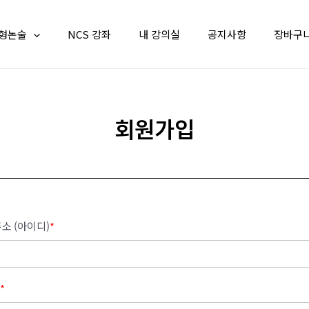
형논술
NCS 강좌
내 강의실
공지사항
장바구
회원가입
소 (아이디)
*
*