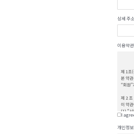
상세 주
이용약관
제 1조
본 약관
“회원”
제 2 조
이 약관
(1) 
I agr
(2) 
제반 서
개인정보
(3) 