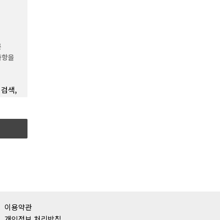
승인하는
른
보호를
사항을
 검색,
한
을
파일을
모든
영“이라
것으로서
목도모를
이용약관
개인정보 처리방침
를