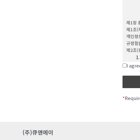
(4) 
이용하는
(5) 
제1장 
문자와 
제1조(
(6) 
개인정보
위해 회
규정함을
(7) 
제2조(
제 3 조
(1) 
I ag
(2) 
변경할 
발생합
*
Requir
제 4 조
이 약관
제 5 
이용계약
(주)큐앤에이