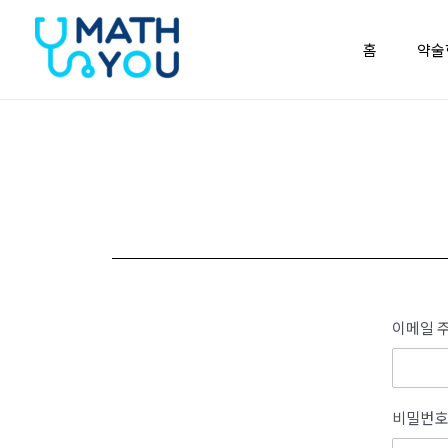
콘텐츠로
건너뛰기
홈
약술
이메일 주
비밀번호