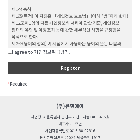
(3) ‘회원’이라 함은 이 약관에 동의하고 ID를 부여 받은 개인 및
제1장 총칙
단체를 말합니다.
제1조(목적) 이 지침은 「개인정보 보호법」(이하 “법”이라 한다)
(4) “비회원”이라 함은 회원에 가입하지 않고 회사가
제12조제1항에 따른 개인정보의 처리에 관한 기준, 개인정보
웹사이트에서 제공하는 서비스를 이용하는 자를 말합니다.
침해의 유형 및 예방조치 등에 관한 세부적인 사항을 규정함을
(5) “아이디(ID)”라 함은 회원의 식별과 서비스 이용을 위하여
목적으로 한다.
회원이 정하고 회사가 승인하는 문자와 숫자의 조합을
제2조(용어의 정의) 이 지침에서 사용하는 용어의 뜻은 다음과
의미합니다.
같다.
I agree to 개인정보취급방침.
(6) ‘비밀번호’라 함은 회원이 부여 받은 ID와 일치된 회원임을
“처리”란 개인정보의 수집, 생성, 연계, 연동, 기록,
확인하고, 회원의 권익보호를 위해 회원이 선정한 문자와 숫자의
저장, 보유, 가공, 편집, 검색, 출력, 정정(訂正), 복구,
조합을 말합니다.
이용, 제공, 공개, 파기(破棄), 그 밖에 이와 유사한
(7) ‘해지’라 함은 회사 또는 회원이 이용계약을 해약하는 것을
행위를 말한다.
말합니다.
*
Required
“개인정보처리자”란 업무를 목적으로 법
제2조제4호에 따른 개인정보파일을 운용하기 위하여
제 3 조 (약관의 효력 및 변경)
스스로 또는 다른 사람을 통하여 개인정보를 처리하는
(1) 이 약관의 내용은 회원에게 공지함으로써 효력을 발생합니다.
모든 공공기관, 법인ㆍ단체, 개인 등을 말한다.
(주)큐앤에이
(2) 회사는 합리적인 사유가 발생할 경우 관련 법령에 위배되지
“공공기관“이란 법 제2조제6호 및 「개인정보
않는 범위 안에서 약관을 변경할 수 있으며, 변경된 약관은 본 조
사업장: 서울특별시 금천구 가산디지털1로, 1405호
보호법 시행령」(이하 “영“이라 한다) 제2조에 따른
제1항과 같이 회원에게 공지함으로써 효력을 발생합니다.
대표자 : 고주안
기관을 말한다.
사업자등록번호 :616-88-02816
“친목단체”란 학교, 지역, 기업, 인터넷 커뮤니티 등을
제 4 조 (약관 외 준칙)
통신판매업번호 : 2024-서울금천-1917
단위로 구성되는 것으로서 자원봉사, 취미, 정치, 종교