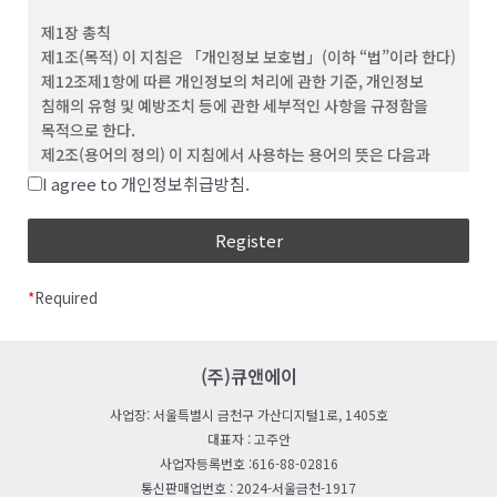
(3) ‘회원’이라 함은 이 약관에 동의하고 ID를 부여 받은 개인 및
제1장 총칙
단체를 말합니다.
제1조(목적) 이 지침은 「개인정보 보호법」(이하 “법”이라 한다)
(4) “비회원”이라 함은 회원에 가입하지 않고 회사가
제12조제1항에 따른 개인정보의 처리에 관한 기준, 개인정보
웹사이트에서 제공하는 서비스를 이용하는 자를 말합니다.
침해의 유형 및 예방조치 등에 관한 세부적인 사항을 규정함을
(5) “아이디(ID)”라 함은 회원의 식별과 서비스 이용을 위하여
목적으로 한다.
회원이 정하고 회사가 승인하는 문자와 숫자의 조합을
제2조(용어의 정의) 이 지침에서 사용하는 용어의 뜻은 다음과
의미합니다.
같다.
I agree to 개인정보취급방침.
(6) ‘비밀번호’라 함은 회원이 부여 받은 ID와 일치된 회원임을
“처리”란 개인정보의 수집, 생성, 연계, 연동, 기록,
확인하고, 회원의 권익보호를 위해 회원이 선정한 문자와 숫자의
저장, 보유, 가공, 편집, 검색, 출력, 정정(訂正), 복구,
조합을 말합니다.
이용, 제공, 공개, 파기(破棄), 그 밖에 이와 유사한
(7) ‘해지’라 함은 회사 또는 회원이 이용계약을 해약하는 것을
행위를 말한다.
말합니다.
*
Required
“개인정보처리자”란 업무를 목적으로 법
제2조제4호에 따른 개인정보파일을 운용하기 위하여
제 3 조 (약관의 효력 및 변경)
스스로 또는 다른 사람을 통하여 개인정보를 처리하는
(1) 이 약관의 내용은 회원에게 공지함으로써 효력을 발생합니다.
모든 공공기관, 법인ㆍ단체, 개인 등을 말한다.
(주)큐앤에이
(2) 회사는 합리적인 사유가 발생할 경우 관련 법령에 위배되지
“공공기관“이란 법 제2조제6호 및 「개인정보
않는 범위 안에서 약관을 변경할 수 있으며, 변경된 약관은 본 조
사업장: 서울특별시 금천구 가산디지털1로, 1405호
보호법 시행령」(이하 “영“이라 한다) 제2조에 따른
제1항과 같이 회원에게 공지함으로써 효력을 발생합니다.
대표자 : 고주안
기관을 말한다.
사업자등록번호 :616-88-02816
“친목단체”란 학교, 지역, 기업, 인터넷 커뮤니티 등을
제 4 조 (약관 외 준칙)
통신판매업번호 : 2024-서울금천-1917
단위로 구성되는 것으로서 자원봉사, 취미, 정치, 종교