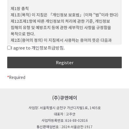
(3) ‘회원’이라 함은 이 약관에 동의하고 ID를 부여 받은 개인 및
제1장 총칙
단체를 말합니다.
제1조(목적) 이 지침은 「개인정보 보호법」(이하 “법”이라 한다)
(4) “비회원”이라 함은 회원에 가입하지 않고 회사가
제12조제1항에 따른 개인정보의 처리에 관한 기준, 개인정보
웹사이트에서 제공하는 서비스를 이용하는 자를 말합니다.
침해의 유형 및 예방조치 등에 관한 세부적인 사항을 규정함을
(5) “아이디(ID)”라 함은 회원의 식별과 서비스 이용을 위하여
목적으로 한다.
회원이 정하고 회사가 승인하는 문자와 숫자의 조합을
제2조(용어의 정의) 이 지침에서 사용하는 용어의 뜻은 다음과
의미합니다.
같다.
I agree to 개인정보취급방침.
(6) ‘비밀번호’라 함은 회원이 부여 받은 ID와 일치된 회원임을
“처리”란 개인정보의 수집, 생성, 연계, 연동, 기록,
확인하고, 회원의 권익보호를 위해 회원이 선정한 문자와 숫자의
저장, 보유, 가공, 편집, 검색, 출력, 정정(訂正), 복구,
조합을 말합니다.
이용, 제공, 공개, 파기(破棄), 그 밖에 이와 유사한
(7) ‘해지’라 함은 회사 또는 회원이 이용계약을 해약하는 것을
행위를 말한다.
말합니다.
*
Required
“개인정보처리자”란 업무를 목적으로 법
제2조제4호에 따른 개인정보파일을 운용하기 위하여
제 3 조 (약관의 효력 및 변경)
스스로 또는 다른 사람을 통하여 개인정보를 처리하는
(1) 이 약관의 내용은 회원에게 공지함으로써 효력을 발생합니다.
모든 공공기관, 법인ㆍ단체, 개인 등을 말한다.
(주)큐앤에이
(2) 회사는 합리적인 사유가 발생할 경우 관련 법령에 위배되지
“공공기관“이란 법 제2조제6호 및 「개인정보
않는 범위 안에서 약관을 변경할 수 있으며, 변경된 약관은 본 조
사업장: 서울특별시 금천구 가산디지털1로, 1405호
보호법 시행령」(이하 “영“이라 한다) 제2조에 따른
제1항과 같이 회원에게 공지함으로써 효력을 발생합니다.
대표자 : 고주안
기관을 말한다.
사업자등록번호 :616-88-02816
“친목단체”란 학교, 지역, 기업, 인터넷 커뮤니티 등을
제 4 조 (약관 외 준칙)
통신판매업번호 : 2024-서울금천-1917
단위로 구성되는 것으로서 자원봉사, 취미, 정치, 종교