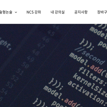
술형논술
NCS 강좌
내 강의실
공지사항
장바