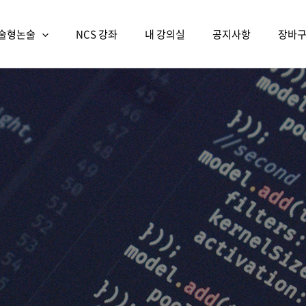
술형논술
NCS 강좌
내 강의실
공지사항
장바