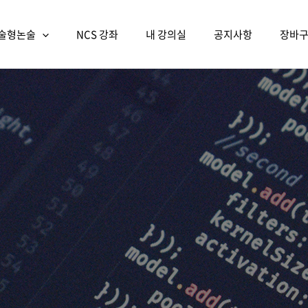
술형논술
NCS 강좌
내 강의실
공지사항
장바