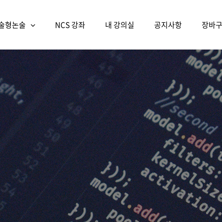
술형논술
NCS 강좌
내 강의실
공지사항
장바